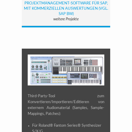
PROJEKTMANAGEMENT-SOFTWARE FÜR SAP,
MIT KOMMERZIELLEN AUSWERTUNGEN (VGL.
SAP BW)
weitere Projekte
Third-Party-Tool zum
Konvertieren/Importieren/Editieren von
externem Audiomaterial (Samples, Sample-
Mappings, Patches):
Für Roland® Fantom Series® Synthesizer
S/X/G