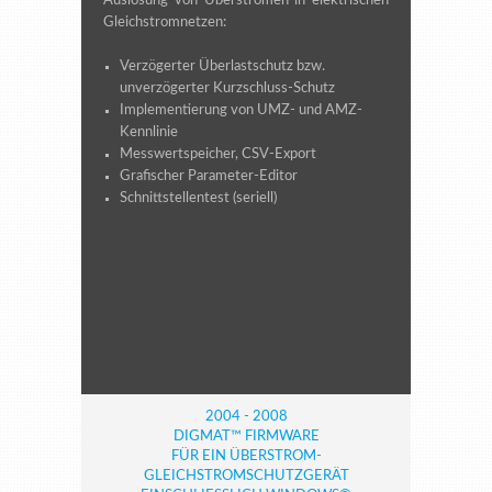
Auslösung von Überströmen in elektrischen
Gleichstromnetzen:
Verzögerter Überlastschutz bzw.
unverzögerter Kurzschluss-Schutz
Implementierung von UMZ- und AMZ-
Kennlinie
Messwertspeicher, CSV-Export
Grafischer Parameter-Editor
Schnittstellentest (seriell)
2004 - 2008
DIGMAT™ FIRMWARE
FÜR EIN ÜBERSTROM-
GLEICHSTROMSCHUTZGERÄT