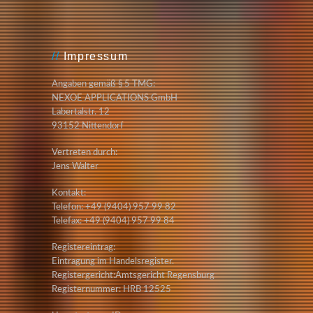
Impressum
Angaben gemäß § 5 TMG:
NEXOE APPLICATIONS GmbH
Labertalstr. 12
93152 Nittendorf
Vertreten durch:
Jens Walter
Kontakt:
Telefon: +49 (9404) 957 99 82
Telefax: +49 (9404) 957 99 84
Registereintrag:
Eintragung im Handelsregister.
Registergericht:Amtsgericht Regensburg
Registernummer: HRB 12525