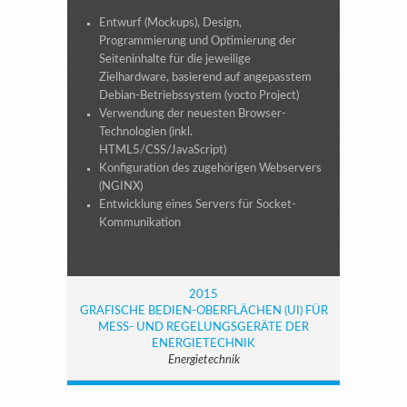
Entwurf (Mockups), Design,
Programmierung und Optimierung der
Seiteninhalte für die jeweilige
Zielhardware, basierend auf angepasstem
Debian-Betriebssystem (yocto Project)
Verwendung der neuesten Browser-
Technologien (inkl.
HTML5/CSS/JavaScript)
Konfiguration des zugehörigen Webservers
(NGINX)
Entwicklung eines Servers für Socket-
Kommunikation
2015
GRAFISCHE BEDIEN-OBERFLÄCHEN (UI) FÜR
MESS- UND REGELUNGSGERÄTE DER
ENERGIETECHNIK
Energietechnik