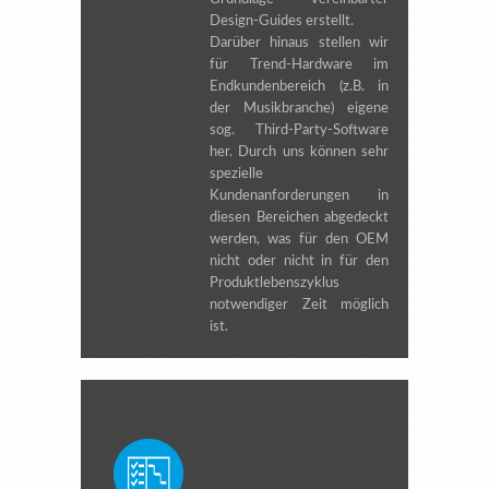
Design-Guides erstellt.
Darüber hinaus stellen wir
für Trend-Hardware im
Endkundenbereich (z.B. in
der Musikbranche) eigene
sog. Third-Party-Software
her. Durch uns können sehr
spezielle
Kundenanforderungen in
diesen Bereichen abgedeckt
werden, was für den OEM
nicht oder nicht in für den
Produktlebenszyklus
notwendiger Zeit möglich
ist.