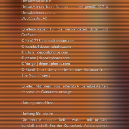
Umsatzsteuer-ID:
Umsatzsteuer-Identifikationsnummer gemäß §27 a
Umsatzsteuergesetz
DE815286340
Quellenangaben für die verwendeten Bilder und
Grafiken:
©
hiro1775
|
depositphotos.com
©
ludinko
|
depositphotos.com
©
Clivia
|
depositphotos.com
©
pz.axe
|
depositphotos.com
©
Yarigin
|
depositphotos.com
©
Gantt Chart
designed by
Jeremy Boatman
from
The Noun Project
Quelle:
Mit dem von
eRecht24
bereitgestellten
Impressum-Generator erzeugt.
Haftungsausschluss:
Haftung für Inhalte
Die Inhalte unserer Seiten wurden mit größter
Sorgfalt erstellt. Für die Richtigkeit, Vollständigkeit