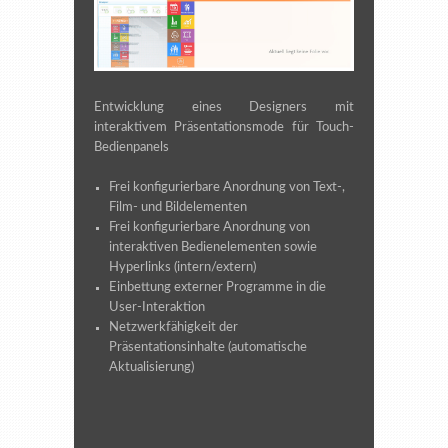
Entwicklung eines Designers mit
interaktivem Präsentationsmode für Touch-
Bedienpanels
Frei konfigurierbare Anordnung von Text-,
Film- und Bildelementen
Frei konfigurierbare Anordnung von
interaktiven Bedienelementen sowie
Hyperlinks (intern/extern)
Einbettung externer Programme in die
User-Interaktion
Netzwerkfähigkeit der
Präsentationsinhalte (automatische
Aktualisierung)