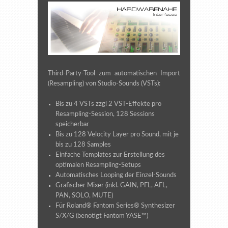
Third-Party-Tool zum automatischen Import
(Resampling) von Studio-Sounds (VSTs):
Bis zu 4 VSTs zzgl 2 VST-Effekte pro
Resampling-Session, 128 Sessions
speicherbar
Bis zu 128 Velocity Layer pro Sound, mit je
bis zu 128 Samples
Einfache Templates zur Erstellung des
optimalen Resampling-Setups
Automatisches Looping der Einzel-Sounds
Grafischer Mixer (inkl. GAIN, PFL, AFL,
PAN, SOLO, MUTE)
Für Roland® Fantom Series® Synthesizer
S/X/G (benötigt Fantom YASE™)