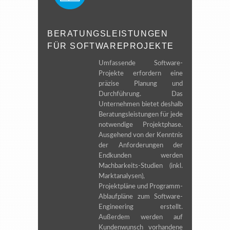
BERATUNGSLEISTUNGEN
FÜR SOFTWAREPROJEKTE
Umfassende Software-
Projekte erfordern eine
präzise Planung und
Durchführung. Das
Unternehmen bietet deshalb
Beratungsleistungen für jede
notwendige Projektphase.
Ausgehend von der Kenntnis
der Anforderungen der
Endkunden werden
Machbarkeits-Studien (inkl.
Marktanalysen),
Projektpläne und Programm-
Ablaufpläne zum Software-
Engineering erstellt.
Außerdem werden auf
Kundenwunsch vorhandene