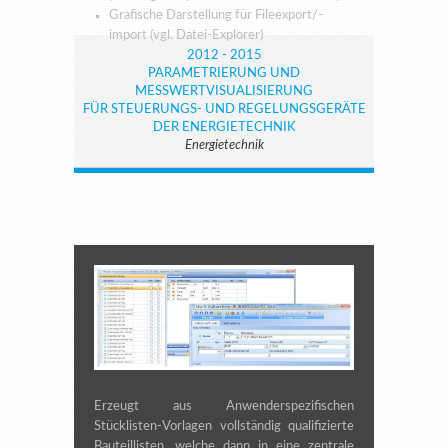
Grafische Darstellung für Fileexport/-
import (vgl. Datei-Explorer)
2012 - 2015
PARAMETRIERUNG UND
MESSWERTVISUALISIERUNG
FÜR STEUERUNGS- UND REGELUNGSGERÄTE
DER ENERGIETECHNIK
Energietechnik
Erzeugt aus Anwenderspezifischen
Stücklisten-Vorlagen vollständig qualifizierte
Bauteillisten, welche dann in eine zentrale