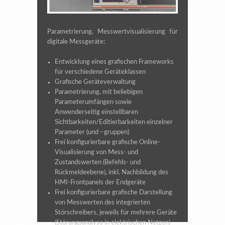
Parametrierung, Messwertvisualisierung für
digitale Messgeräte:
Entwicklung eines grafischen Frameworks
für verschiedene Geräteklassen
Grafische Geräteverwaltung
Parametrierung, mit beliebigen
Parameterumfängen sowie
Anwenderseitig einstellbaren
Sichtbarkeiten/Editierbarkeiten einzelner
Parameter (und –gruppen)
Frei konfigurierbare grafische Online-
Visualisierung von Mess- und
Zustandswerten (Befehls- und
Rückmeldeebene), inkl. Nachbildung des
HMI-Frontpanels der Endgeräte
Frei konfigurierbare grafische Darstellung
von Messwerten des integrierten
Störschreibers, jeweils für mehrere Geräte
(Störungsanalyse in elektrischen Netzen)